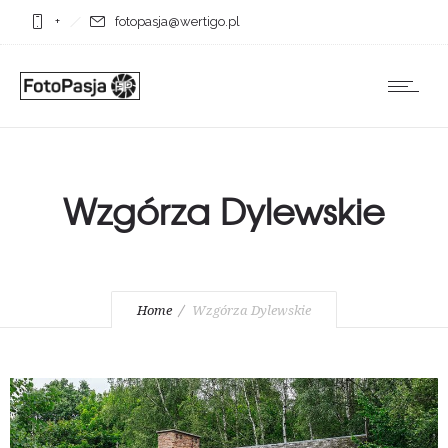
+
fotopasja@wertigo.pl
Wzgórza Dylewskie
Home
Wzgórza Dylewskie